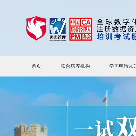
首页
联合培养机构
学习申请须