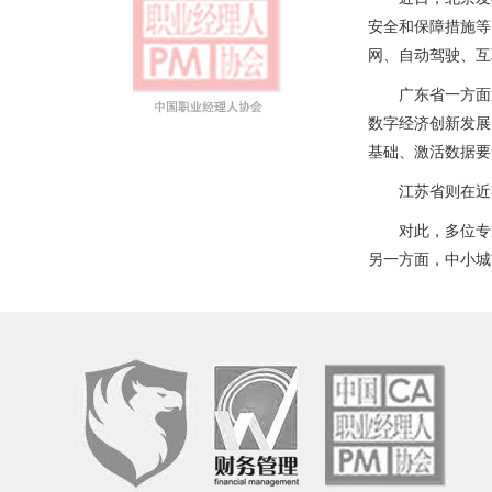
安全和保障措施等
网、自动驾驶、互
广东省一方面通过
数字经济创新发展
基础、激活数据要
江苏省则在近期
对此，多位专家
另一方面，中小城