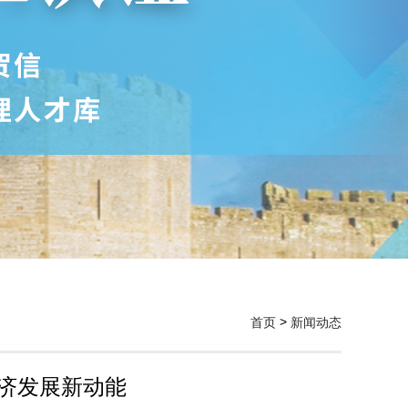
>
首页
新闻动态
济发展新动能