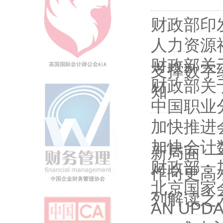
财政部印
人力资源
财政部关
支撑数字经
财政部关
知
中国职业
加快推进
加快会计
新局面 
财政部：
作向更高
北京国家
列解读之
AN UPD