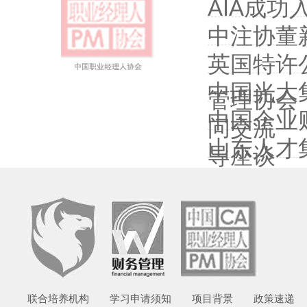
AIA成
中注协董
英国特许
中国光大
管理协会
中国企业
问交流
山东人才
导座谈
联合培养机构
学习申请须知
项目背景
政策速递